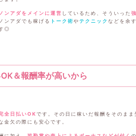
ノンアダをメインに運営
しているため、そういった
ノンアダでも稼げる
トーク術
や
テクニック
などを余
す◎
いOK＆報酬率が高いから
完全日払いOK
です。その日に稼いだ報酬をそのまま
な金欠の際にも安心です。
酬に加え、
皆勤賞や売上によるボーナスなどが付く