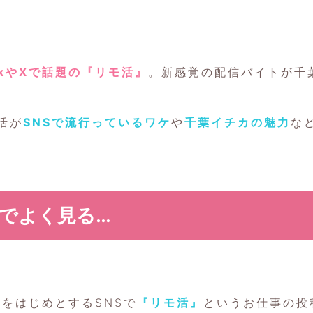
TokやXで話題の『リモ活』
。新感覚の配信バイトが千
活が
SNSで流行っているワケ
や
千葉イチカの魅力
な
okでよく見る…
okをはじめとするSNSで
『リモ活』
というお仕事の投