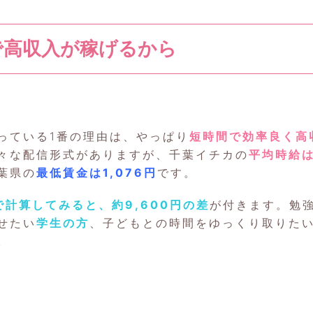
で高収入が稼げるから
っている1番の理由は、やっぱり
短時間で効率良く高
々な配信形式がありますが、千葉イチカの
平均時給は
葉県の
最低賃金は1,076円
です。
で計算してみると、約9,600円の差
が付きます。勉
せたい
学生の方
、子どもとの時間をゆっくり取りた
。