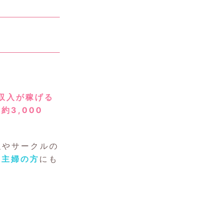
収入が稼げる
約3,000
強やサークルの
い
主婦の方
にも