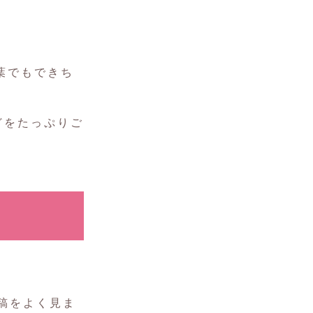
葉でもできち
どをたっぷりご
稿をよく見ま