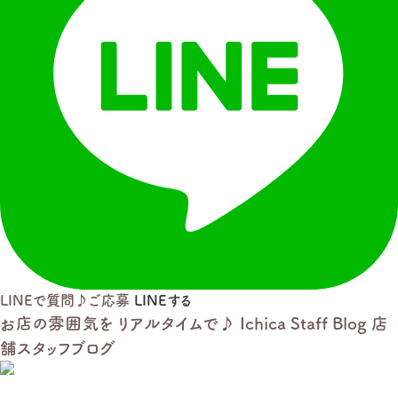
LINEで質問♪ご応募
LINE
する
店
気
で
囲
ル
の
ム
雰
タ
イ
Ichica Staff Blog
店
♪
お
を
リ
ア
舗
スタッフ
ブログ